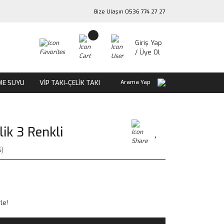
Bize Ulaşın 0536 774 27 27
Giriş Yap
/ Üye Ol
ME SUYU
VİP TAKI-ÇELİK TAKI
Arama Yap
lik 3 Renkli
)
le!