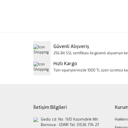
Bu ürünün fiyat bilgisi, resim, ürün açıklamalarınd
Görüş ve önerileriniz için teşekkür ederiz.
Ürün resmi kalitesiz, bozuk veya görüntülenem
Ürün açıklamasında eksik bilgiler bulunuyor.
Ürün bilgilerinde hatalar bulunuyor.
Güvenli Alışveriş
Ürün fiyatı diğer sitelerden daha pahalı.
256 Bit SSL sertifikası ile güvenli alışverişin key
Bu ürüne benzer farklı alternatifler olmalı.
Hızlı Kargo
Tüm siparişlerinizde 1000 TL üzeri ücretsiz k
İletişim Bilgileri
Kurum
Gediz cd. No: 11/D Kazımdirik Mh.
Hakkım
Bornova - İZMİR Tel: 0536 774 27
İletişim