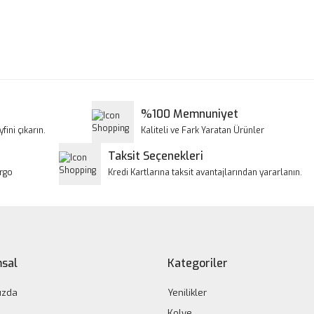
a ve diğer konularda yetersiz gördüğünüz noktaları öneri formunu kullanar
Bu ürüne ilk yorumu siz yapın!
iyor.
Yorum Yaz
%100 Memnuniyet
fini çıkarın.
Kaliteli ve Fark Yaratan Ürünler
Taksit Seçenekleri
argo
Kredi Kartlarına taksit avantajlarından yararlanın.
Gönder
sal
Kategoriler
ızda
Yenilikler
Kolye