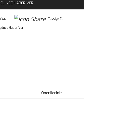
ELİNCE HABER VER
 Yaz
Tavsiye Et
üşünce Haber Ver
Önerileriniz