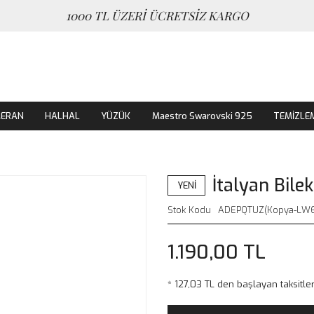
1000 TL ÜZERİ ÜCRETSİZ KARGO
MERAN
HALHAL
YÜZÜK
Maestro Swarovski 925
TEMİZLE
İtalyan Bilek
YENİ
Stok Kodu
ADEPQTUZ(Kopya-LW6
1.190,00 TL
* 127,03 TL den başlayan taksitler