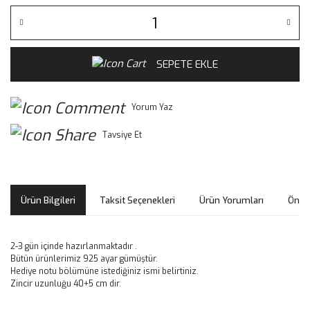
SEPETE EKLE
Yorum Yaz
Tavsiye Et
Ürün Bilgileri
Taksit Seçenekleri
Ürün Yorumları
Öneri
2-3 gün içinde hazırlanmaktadır .
Bütün ürünlerimiz 925 ayar gümüştür.
Hediye notu bölümüne istediğiniz ismi belirtiniz.
Zincir uzunluğu 40+5 cm dir.