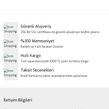
Bu ürünün fiyat bilgisi, resim, ürün açıklamalarında ve diğer
konularda yetersiz gördüğünüz noktaları öneri formunu
Bu ürüne ilk yorumu siz yapın!
kullanarak tarafımıza iletebilirsiniz.
Görüş ve önerileriniz için teşekkür ederiz.
Yorum Yaz
Güvenli Alışveriş
Ürün resmi kalitesiz, bozuk veya görüntülenemiyor.
256 Bit SSL sertifikası ile güvenli alışverişin keyfini çıkarın.
Ürün açıklamasında eksik bilgiler bulunuyor.
%100 Memnuniyet
Ürün bilgilerinde hatalar bulunuyor.
Kaliteli ve Fark Yaratan Ürünler
Ürün fiyatı diğer sitelerden daha pahalı.
Hızlı Kargo
Bu ürüne benzer farklı alternatifler olmalı.
Tüm siparişlerinizde 1000 TL üzeri ücretsiz kargo
Taksit Seçenekleri
Kredi Kartlarına taksit avantajlarından yararlanın.
Gönder
İletişim Bilgileri