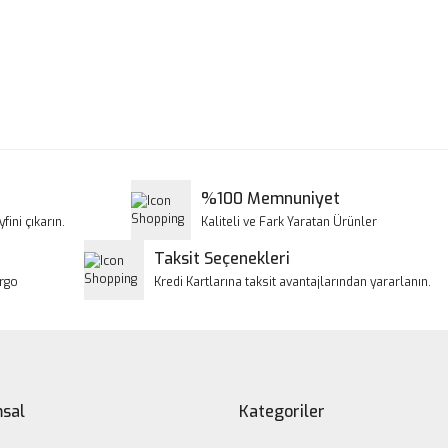
a ve diğer konularda yetersiz gördüğünüz noktaları öneri formunu kullanar
Bu ürüne ilk yorumu siz yapın!
iyor.
Yorum Yaz
%100 Memnuniyet
fini çıkarın.
Kaliteli ve Fark Yaratan Ürünler
Taksit Seçenekleri
argo
Kredi Kartlarına taksit avantajlarından yararlanın.
Gönder
sal
Kategoriler