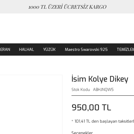
1000 TL ÜZERİ ÜCRETSİZ KARGO
MERAN
HALHAL
YÜZÜK
Maestro Swarovski 925
TEMİZLE
İsim Kolye Dikey
Stok Kodu
ABHJNQW5
950,00 TL
* 101,41 TL den başlayan taksitler
Seçenekler