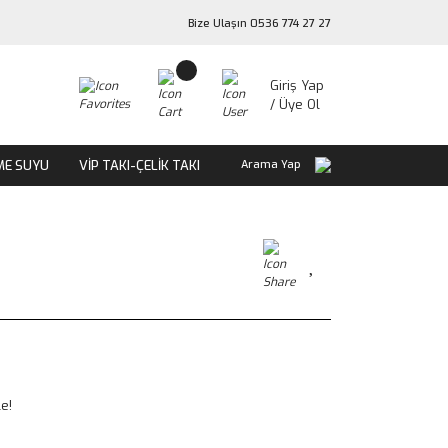
Bize Ulaşın 0536 774 27 27
Giriş Yap
/ Üye Ol
ME SUYU
VİP TAKI-ÇELİK TAKI
Arama Yap
le!