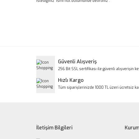
İstediğiniz ismi not bölümünde belirtiniz .
Bu ürünün fiyat bilgisi, resim, ürün açıklamalarınd
Görüş ve önerileriniz için teşekkür ederiz.
Ürün resmi kalitesiz, bozuk veya görüntülenem
Ürün açıklamasında eksik bilgiler bulunuyor.
Ürün bilgilerinde hatalar bulunuyor.
Güvenli Alışveriş
Ürün fiyatı diğer sitelerden daha pahalı.
256 Bit SSL sertifikası ile güvenli alışverişin key
Bu ürüne benzer farklı alternatifler olmalı.
Hızlı Kargo
Tüm siparişlerinizde 1000 TL üzeri ücretsiz k
İletişim Bilgileri
Kurum