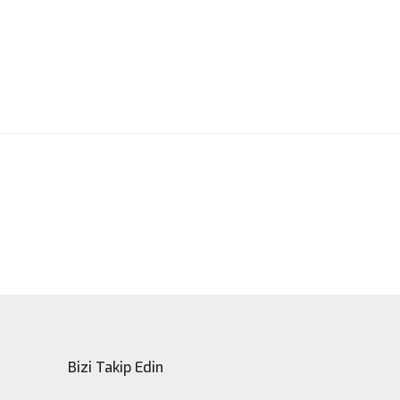
ak tarafımıza iletebilirsiniz.
Bizi Takip Edin