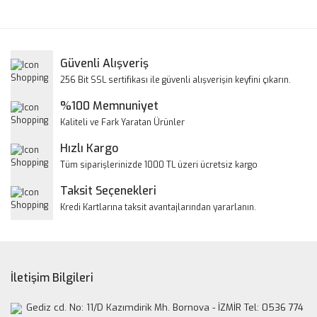
konularda yetersiz gördüğünüz noktaları öneri formunu
Bu ürüne ilk yorumu siz yapın!
kullanarak tarafımıza iletebilirsiniz.
Görüş ve önerileriniz için teşekkür ederiz.
Yorum Yaz
Güvenli Alışveriş
Ürün resmi kalitesiz, bozuk veya görüntülenemiyor.
256 Bit SSL sertifikası ile güvenli alışverişin keyfini çıkarın.
Ürün açıklamasında eksik bilgiler bulunuyor.
%100 Memnuniyet
Ürün bilgilerinde hatalar bulunuyor.
Kaliteli ve Fark Yaratan Ürünler
Ürün fiyatı diğer sitelerden daha pahalı.
Hızlı Kargo
Bu ürüne benzer farklı alternatifler olmalı.
Tüm siparişlerinizde 1000 TL üzeri ücretsiz kargo
Taksit Seçenekleri
Kredi Kartlarına taksit avantajlarından yararlanın.
Gönder
İletişim Bilgileri
Gediz cd. No: 11/D Kazımdirik Mh. Bornova - İZMİR Tel: 0536 774