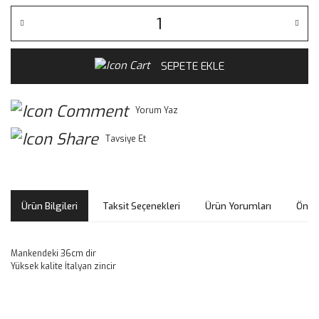
SEPETE EKLE
Yorum Yaz
Tavsiye Et
Ürün Bilgileri
Taksit Seçenekleri
Ürün Yorumları
Öneri
Mankendeki 36cm dir
Yüksek kalite İtalyan zincir
Bu ürünün fiyat bilgisi, resim, ürün açıklamalarında ve diğer
konularda yetersiz gördüğünüz noktaları öneri formunu