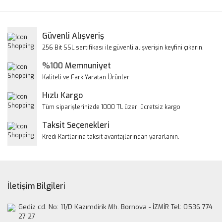
Bu ürüne ilk yorumu siz yapın!
kullanarak tarafımıza iletebilirsiniz.
Görüş ve önerileriniz için teşekkür ederiz.
Yorum Yaz
Güvenli Alışveriş
Ürün resmi kalitesiz, bozuk veya görüntülenemiyor.
256 Bit SSL sertifikası ile güvenli alışverişin keyfini çıkarın.
Ürün açıklamasında eksik bilgiler bulunuyor.
%100 Memnuniyet
Ürün bilgilerinde hatalar bulunuyor.
Kaliteli ve Fark Yaratan Ürünler
Ürün fiyatı diğer sitelerden daha pahalı.
Hızlı Kargo
Bu ürüne benzer farklı alternatifler olmalı.
Tüm siparişlerinizde 1000 TL üzeri ücretsiz kargo
Taksit Seçenekleri
Kredi Kartlarına taksit avantajlarından yararlanın.
Gönder
İletişim Bilgileri
Gediz cd. No: 11/D Kazımdirik Mh. Bornova - İZMİR Tel: 0536 774
27 27