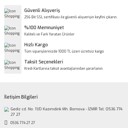
Yorum Yaz
Güvenli Alışveriş
Ürün resmi kalitesiz, bozuk veya görüntülenemiyor.
256 Bit SSL sertifikası ile güvenli alışverişin keyfini çıkarın.
Ürün açıklamasında eksik bilgiler bulunuyor.
%100 Memnuniyet
Ürün bilgilerinde hatalar bulunuyor.
Kaliteli ve Fark Yaratan Ürünler
Ürün fiyatı diğer sitelerden daha pahalı.
Hızlı Kargo
Bu ürüne benzer farklı alternatifler olmalı.
Tüm siparişlerinizde 1000 TL üzeri ücretsiz kargo
Taksit Seçenekleri
Kredi Kartlarına taksit avantajlarından yararlanın.
Gönder
İletişim Bilgileri
Gediz cd. No: 11/D Kazımdirik Mh. Bornova - İZMİR Tel: 0536 774
27 27
0536 774 27 27