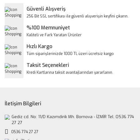
Yorum Yaz
Güvenli Alışveriş
Ürün resmi kalitesiz, bozuk veya görüntülenemiyor.
256 Bit SSL sertifikası ile güvenli alışverişin keyfini çıkarın.
Ürün açıklamasında eksik bilgiler bulunuyor.
%100 Memnuniyet
Ürün bilgilerinde hatalar bulunuyor.
Kaliteli ve Fark Yaratan Ürünler
Ürün fiyatı diğer sitelerden daha pahalı.
Hızlı Kargo
Bu ürüne benzer farklı alternatifler olmalı.
Tüm siparişlerinizde 1000 TL üzeri ücretsiz kargo
Taksit Seçenekleri
Kredi Kartlarına taksit avantajlarından yararlanın.
Gönder
İletişim Bilgileri
Gediz cd. No: 11/D Kazımdirik Mh. Bornova - İZMİR Tel: 0536 774
27 27
0536 774 27 27