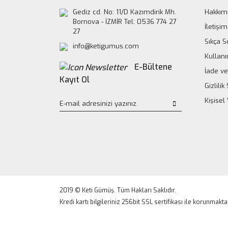
Gediz cd. No: 11/D Kazımdirik Mh.
Hakkım
Bornova - İZMİR Tel: 0536 774 27
İletişim
27
Sıkça S
info@ketigumus.com
Kullanı
E-Bültene
İade ve
Kayıt Ol
Gizlili
Kişisel
2019 © Keti Gümüş. Tüm Hakları Saklıdır.
Kredi kartı bilgileriniz 256bit SSL sertifikası ile korunmakta