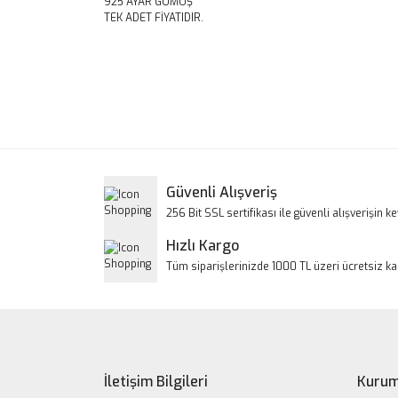
925 AYAR GÜMÜŞ
TEK ADET FİYATIDIR.
Bu ürünün fiyat bilgisi, resim, ürün açıklamalarınd
Görüş ve önerileriniz için teşekkür ederiz.
Ürün resmi kalitesiz, bozuk veya görüntülenem
Ürün açıklamasında eksik bilgiler bulunuyor.
Ürün bilgilerinde hatalar bulunuyor.
Güvenli Alışveriş
Ürün fiyatı diğer sitelerden daha pahalı.
256 Bit SSL sertifikası ile güvenli alışverişin key
Bu ürüne benzer farklı alternatifler olmalı.
Hızlı Kargo
Tüm siparişlerinizde 1000 TL üzeri ücretsiz k
İletişim Bilgileri
Kurum