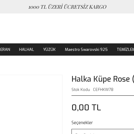
1000 TL ÜZERİ ÜCRETSİZ KARGO
MERAN
HALHAL
YÜZÜK
Maestro Swarovski 925
TEMİZLE
Halka Küpe Rose 
Stok Kodu
CEFHKW78
0,00 TL
Seçenekler