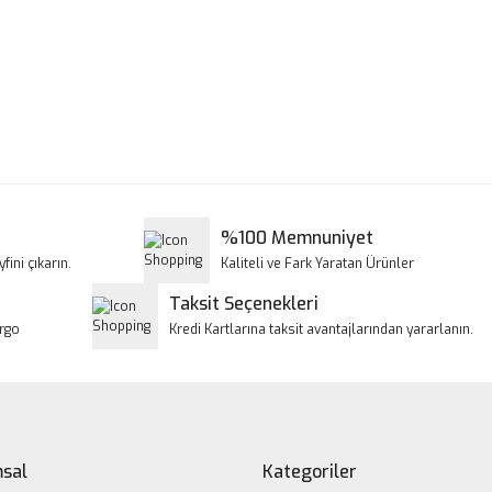
a ve diğer konularda yetersiz gördüğünüz noktaları öneri formunu kullanar
Bu ürüne ilk yorumu siz yapın!
iyor.
Yorum Yaz
%100 Memnuniyet
fini çıkarın.
Kaliteli ve Fark Yaratan Ürünler
Taksit Seçenekleri
argo
Kredi Kartlarına taksit avantajlarından yararlanın.
Gönder
sal
Kategoriler