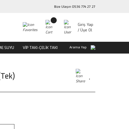
Bize Ulaşın 0536 774 27 27
Giriş Yap
/ Üye Ol
ME SUYU
VİP TAKI-ÇELİK TAKI
Arama Yap
(Tek)