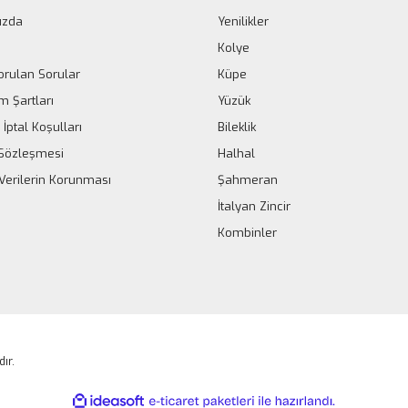
ızda
Yenilikler
Kolye
orulan Sorular
Küpe
m Şartları
Yüzük
 İptal Koşulları
Bileklik
k Sözleşmesi
Halhal
 Verilerin Korunması
Şahmeran
İtalyan Zincir
Kombinler
dır.
ile
ideasoft
e-