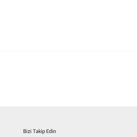
ak tarafımıza iletebilirsiniz.
Bizi Takip Edin