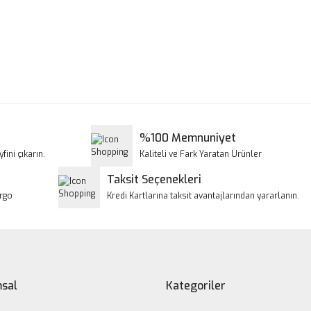
a ve diğer konularda yetersiz gördüğünüz noktaları öneri formunu kullanar
Bu ürüne ilk yorumu siz yapın!
iyor.
Yorum Yaz
%100 Memnuniyet
fini çıkarın.
Kaliteli ve Fark Yaratan Ürünler
Taksit Seçenekleri
argo
Kredi Kartlarına taksit avantajlarından yararlanın.
Gönder
sal
Kategoriler