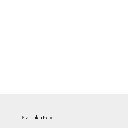
ak tarafımıza iletebilirsiniz.
Bizi Takip Edin