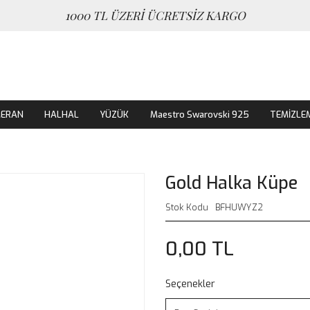
1000 TL ÜZERİ ÜCRETSİZ KARGO
MERAN
HALHAL
YÜZÜK
Maestro Swarovski 925
TEMİZLE
Gold Halka Küpe
Stok Kodu
BFHUWYZ2
0,00 TL
Seçenekler