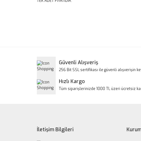
TEK ADET FİYATIDIR.
Bu ürünün fiyat bilgisi, resim, ürün açıklamalarınd
Görüş ve önerileriniz için teşekkür ederiz.
Ürün resmi kalitesiz, bozuk veya görüntülenem
Ürün açıklamasında eksik bilgiler bulunuyor.
Ürün bilgilerinde hatalar bulunuyor.
Güvenli Alışveriş
Ürün fiyatı diğer sitelerden daha pahalı.
256 Bit SSL sertifikası ile güvenli alışverişin key
Bu ürüne benzer farklı alternatifler olmalı.
Hızlı Kargo
Tüm siparişlerinizde 1000 TL üzeri ücretsiz k
İletişim Bilgileri
Kurum