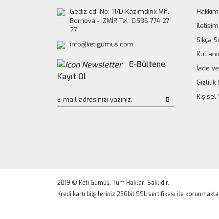
Gediz cd. No: 11/D Kazımdirik Mh.
Hakkım
Bornova - İZMİR Tel: 0536 774 27
İletişim
27
Sıkça S
info@ketigumus.com
Kullanı
E-Bültene
İade ve
Kayıt Ol
Gizlili
Kişisel
2019 © Keti Gümüş. Tüm Hakları Saklıdır.
Kredi kartı bilgileriniz 256bit SSL sertifikası ile korunmakta