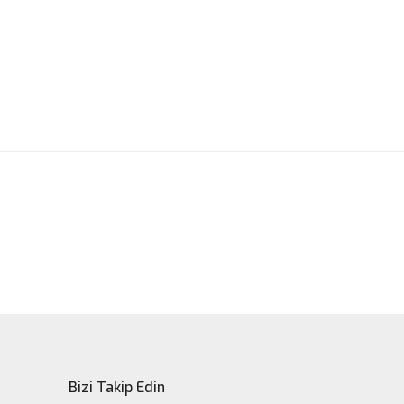
ak tarafımıza iletebilirsiniz.
Bizi Takip Edin