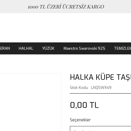
1000 TL ÜZERİ ÜCRETSİZ KARGO
MERAN
HALHAL
YÜZÜK
Maestro Swarovski 925
TEMİZLE
HALKA KÜPE TAŞ
Stok Kodu
LNQSWX49
0,00 TL
Seçenekler