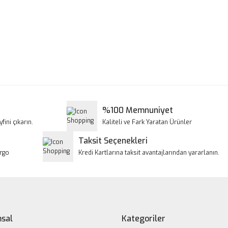
a ve diğer konularda yetersiz gördüğünüz noktaları öneri formunu kullanar
Bu ürüne ilk yorumu siz yapın!
iyor.
Yorum Yaz
%100 Memnuniyet
fini çıkarın.
Kaliteli ve Fark Yaratan Ürünler
Taksit Seçenekleri
argo
Kredi Kartlarına taksit avantajlarından yararlanın.
Gönder
sal
Kategoriler