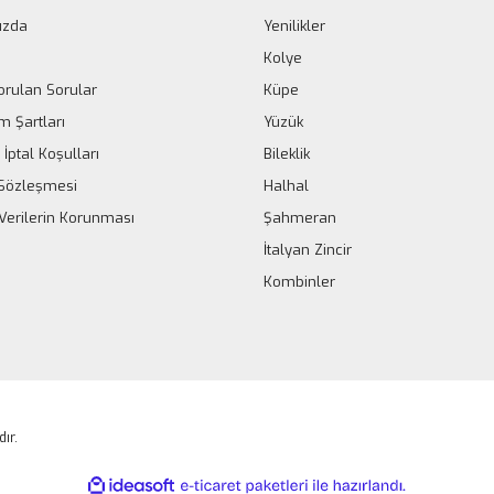
ızda
Yenilikler
Kolye
orulan Sorular
Küpe
m Şartları
Yüzük
 İptal Koşulları
Bileklik
k Sözleşmesi
Halhal
 Verilerin Korunması
Şahmeran
İtalyan Zincir
Kombinler
dır.
ile
ideasoft
e-