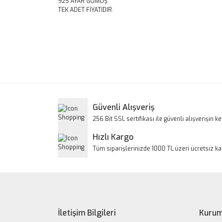
925 AYAR GÜMÜŞ
TEK ADET FİYATIDIR.
Bu ürünün fiyat bilgisi, resim, ürün açıklamalarınd
Görüş ve önerileriniz için teşekkür ederiz.
Ürün resmi kalitesiz, bozuk veya görüntülenem
Ürün açıklamasında eksik bilgiler bulunuyor.
Ürün bilgilerinde hatalar bulunuyor.
Güvenli Alışveriş
Ürün fiyatı diğer sitelerden daha pahalı.
256 Bit SSL sertifikası ile güvenli alışverişin key
Bu ürüne benzer farklı alternatifler olmalı.
Hızlı Kargo
Tüm siparişlerinizde 1000 TL üzeri ücretsiz k
İletişim Bilgileri
Kurum