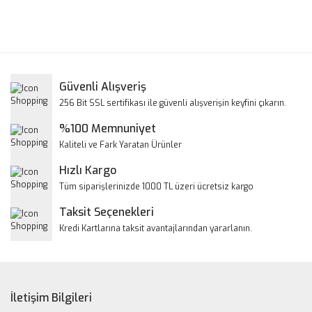
Bu ürünün fiyat bilgisi, resim, ürün açıklamalarında ve diğer
konularda yetersiz gördüğünüz noktaları öneri formunu
Bu ürüne ilk yorumu siz yapın!
kullanarak tarafımıza iletebilirsiniz.
Görüş ve önerileriniz için teşekkür ederiz.
Yorum Yaz
Güvenli Alışveriş
Ürün resmi kalitesiz, bozuk veya görüntülenemiyor.
256 Bit SSL sertifikası ile güvenli alışverişin keyfini çıkarın.
Ürün açıklamasında eksik bilgiler bulunuyor.
%100 Memnuniyet
Ürün bilgilerinde hatalar bulunuyor.
Kaliteli ve Fark Yaratan Ürünler
Ürün fiyatı diğer sitelerden daha pahalı.
Hızlı Kargo
Bu ürüne benzer farklı alternatifler olmalı.
Tüm siparişlerinizde 1000 TL üzeri ücretsiz kargo
Taksit Seçenekleri
Kredi Kartlarına taksit avantajlarından yararlanın.
Gönder
İletişim Bilgileri