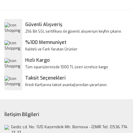
konularda yetersiz gördüğünüz noktaları öneri formunu
Bu ürüne ilk yorumu siz yapın!
kullanarak tarafımıza iletebilirsiniz.
Görüş ve önerileriniz için teşekkür ederiz.
Yorum Yaz
Güvenli Alışveriş
Ürün resmi kalitesiz, bozuk veya görüntülenemiyor.
256 Bit SSL sertifikası ile güvenli alışverişin keyfini çıkarın.
Ürün açıklamasında eksik bilgiler bulunuyor.
%100 Memnuniyet
Ürün bilgilerinde hatalar bulunuyor.
Kaliteli ve Fark Yaratan Ürünler
Ürün fiyatı diğer sitelerden daha pahalı.
Hızlı Kargo
Bu ürüne benzer farklı alternatifler olmalı.
Tüm siparişlerinizde 1000 TL üzeri ücretsiz kargo
Taksit Seçenekleri
Kredi Kartlarına taksit avantajlarından yararlanın.
Gönder
İletişim Bilgileri
Gediz cd. No: 11/D Kazımdirik Mh. Bornova - İZMİR Tel: 0536 774
27 27