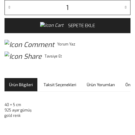
SEPETE EKLE
Yorum Yaz
Tavsiye Et
Ürün Bilgileri
Taksit Seçenekleri
Ürün Yorumları
Öneri
40 + 5 cm
925 ayar gümüş
gold renk
Bu ürünün fiyat bilgisi, resim, ürün açıklamalarında ve diğer