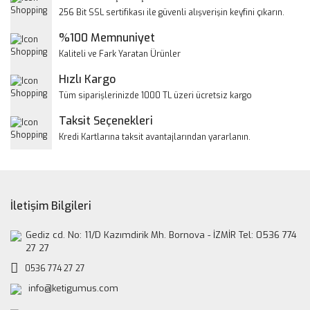
Ürün resmi kalitesiz, bozuk veya görüntülenemiyor.
256 Bit SSL sertifikası ile güvenli alışverişin keyfini çıkarın.
Ürün açıklamasında eksik bilgiler bulunuyor.
%100 Memnuniyet
Ürün bilgilerinde hatalar bulunuyor.
Kaliteli ve Fark Yaratan Ürünler
Ürün fiyatı diğer sitelerden daha pahalı.
Hızlı Kargo
Bu ürüne benzer farklı alternatifler olmalı.
Tüm siparişlerinizde 1000 TL üzeri ücretsiz kargo
Taksit Seçenekleri
Kredi Kartlarına taksit avantajlarından yararlanın.
Gönder
İletişim Bilgileri
Gediz cd. No: 11/D Kazımdirik Mh. Bornova - İZMİR Tel: 0536 774
27 27
0536 774 27 27
info@ketigumus.com