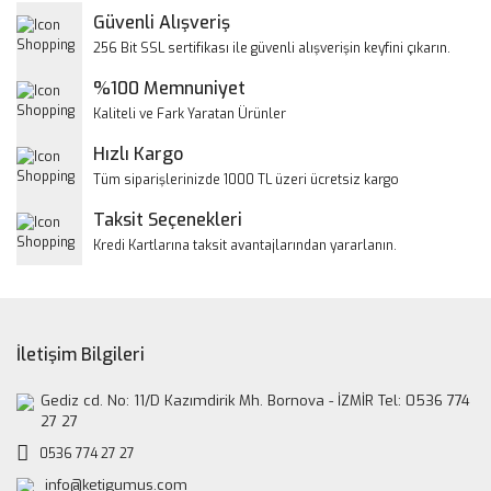
Yorum Yaz
Güvenli Alışveriş
Ürün resmi kalitesiz, bozuk veya görüntülenemiyor.
256 Bit SSL sertifikası ile güvenli alışverişin keyfini çıkarın.
Ürün açıklamasında eksik bilgiler bulunuyor.
%100 Memnuniyet
Ürün bilgilerinde hatalar bulunuyor.
Kaliteli ve Fark Yaratan Ürünler
Ürün fiyatı diğer sitelerden daha pahalı.
Hızlı Kargo
Bu ürüne benzer farklı alternatifler olmalı.
Tüm siparişlerinizde 1000 TL üzeri ücretsiz kargo
Taksit Seçenekleri
Kredi Kartlarına taksit avantajlarından yararlanın.
Gönder
İletişim Bilgileri
Gediz cd. No: 11/D Kazımdirik Mh. Bornova - İZMİR Tel: 0536 774
27 27
0536 774 27 27
info@ketigumus.com