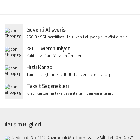
konularda yetersiz gördüğünüz noktaları öneri formunu
Bu ürüne ilk yorumu siz yapın!
kullanarak tarafımıza iletebilirsiniz.
Görüş ve önerileriniz için teşekkür ederiz.
Yorum Yaz
Güvenli Alışveriş
Ürün resmi kalitesiz, bozuk veya görüntülenemiyor.
256 Bit SSL sertifikası ile güvenli alışverişin keyfini çıkarın.
Ürün açıklamasında eksik bilgiler bulunuyor.
%100 Memnuniyet
Ürün bilgilerinde hatalar bulunuyor.
Kaliteli ve Fark Yaratan Ürünler
Ürün fiyatı diğer sitelerden daha pahalı.
Hızlı Kargo
Bu ürüne benzer farklı alternatifler olmalı.
Tüm siparişlerinizde 1000 TL üzeri ücretsiz kargo
Taksit Seçenekleri
Kredi Kartlarına taksit avantajlarından yararlanın.
Gönder
İletişim Bilgileri
Gediz cd. No: 11/D Kazımdirik Mh. Bornova - İZMİR Tel: 0536 774