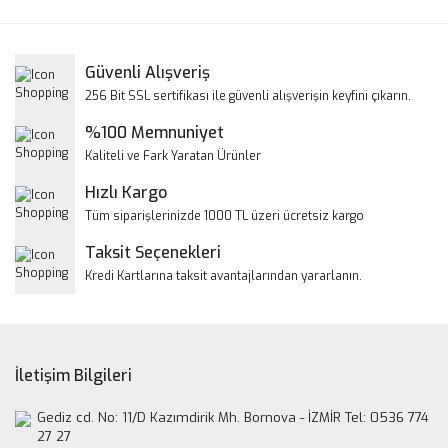
Bu ürüne ilk yorumu siz yapın!
kullanarak tarafımıza iletebilirsiniz.
Görüş ve önerileriniz için teşekkür ederiz.
Yorum Yaz
Güvenli Alışveriş
Ürün resmi kalitesiz, bozuk veya görüntülenemiyor.
256 Bit SSL sertifikası ile güvenli alışverişin keyfini çıkarın.
Ürün açıklamasında eksik bilgiler bulunuyor.
%100 Memnuniyet
Ürün bilgilerinde hatalar bulunuyor.
Kaliteli ve Fark Yaratan Ürünler
Ürün fiyatı diğer sitelerden daha pahalı.
Hızlı Kargo
Bu ürüne benzer farklı alternatifler olmalı.
Tüm siparişlerinizde 1000 TL üzeri ücretsiz kargo
Taksit Seçenekleri
Kredi Kartlarına taksit avantajlarından yararlanın.
Gönder
İletişim Bilgileri
Gediz cd. No: 11/D Kazımdirik Mh. Bornova - İZMİR Tel: 0536 774
27 27