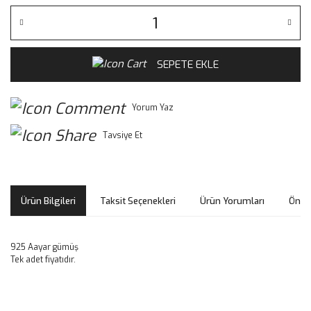
SEPETE EKLE
Yorum Yaz
Tavsiye Et
Ürün Bilgileri
Taksit Seçenekleri
Ürün Yorumları
Öneri
925 Aayar gümüş
Tek adet fiyatıdır.
Bu ürünün fiyat bilgisi, resim, ürün açıklamalarında ve diğer
konularda yetersiz gördüğünüz noktaları öneri formunu