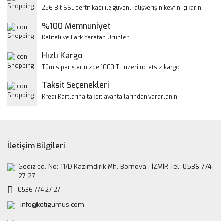
Ürün resmi kalitesiz, bozuk veya görüntülenemiyor.
256 Bit SSL sertifikası ile güvenli alışverişin keyfini çıkarın.
Ürün açıklamasında eksik bilgiler bulunuyor.
%100 Memnuniyet
Ürün bilgilerinde hatalar bulunuyor.
Kaliteli ve Fark Yaratan Ürünler
Ürün fiyatı diğer sitelerden daha pahalı.
Hızlı Kargo
Bu ürüne benzer farklı alternatifler olmalı.
Tüm siparişlerinizde 1000 TL üzeri ücretsiz kargo
Taksit Seçenekleri
Kredi Kartlarına taksit avantajlarından yararlanın.
Gönder
İletişim Bilgileri
Gediz cd. No: 11/D Kazımdirik Mh. Bornova - İZMİR Tel: 0536 774
27 27
0536 774 27 27
info@ketigumus.com