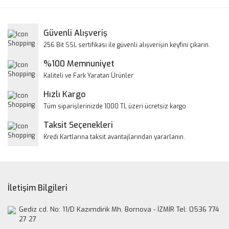
kullanarak tarafımıza iletebilirsiniz.
Görüş ve önerileriniz için teşekkür ederiz.
Yorum Yaz
Güvenli Alışveriş
Ürün resmi kalitesiz, bozuk veya görüntülenemiyor.
256 Bit SSL sertifikası ile güvenli alışverişin keyfini çıkarın.
Ürün açıklamasında eksik bilgiler bulunuyor.
%100 Memnuniyet
Ürün bilgilerinde hatalar bulunuyor.
Kaliteli ve Fark Yaratan Ürünler
Ürün fiyatı diğer sitelerden daha pahalı.
Hızlı Kargo
Bu ürüne benzer farklı alternatifler olmalı.
Tüm siparişlerinizde 1000 TL üzeri ücretsiz kargo
Taksit Seçenekleri
Kredi Kartlarına taksit avantajlarından yararlanın.
Gönder
İletişim Bilgileri
Gediz cd. No: 11/D Kazımdirik Mh. Bornova - İZMİR Tel: 0536 774
27 27