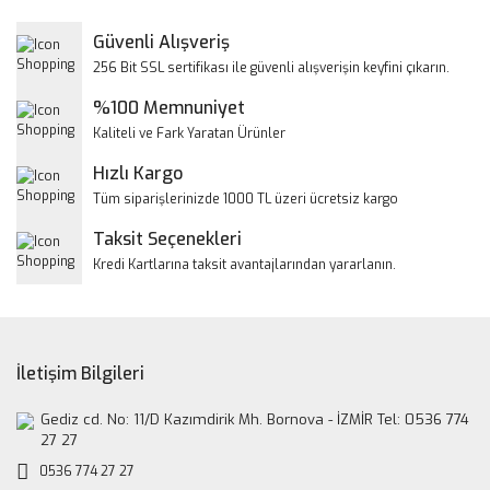
Yorum Yaz
Güvenli Alışveriş
Ürün resmi kalitesiz, bozuk veya görüntülenemiyor.
256 Bit SSL sertifikası ile güvenli alışverişin keyfini çıkarın.
Ürün açıklamasında eksik bilgiler bulunuyor.
%100 Memnuniyet
Ürün bilgilerinde hatalar bulunuyor.
Kaliteli ve Fark Yaratan Ürünler
Ürün fiyatı diğer sitelerden daha pahalı.
Hızlı Kargo
Bu ürüne benzer farklı alternatifler olmalı.
Tüm siparişlerinizde 1000 TL üzeri ücretsiz kargo
Taksit Seçenekleri
Kredi Kartlarına taksit avantajlarından yararlanın.
Gönder
İletişim Bilgileri
Gediz cd. No: 11/D Kazımdirik Mh. Bornova - İZMİR Tel: 0536 774
27 27
0536 774 27 27