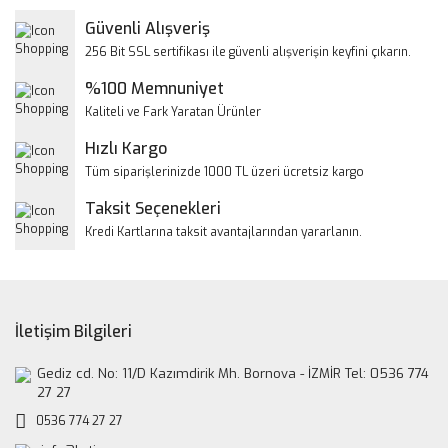
Yorum Yaz
Güvenli Alışveriş
Ürün resmi kalitesiz, bozuk veya görüntülenemiyor.
256 Bit SSL sertifikası ile güvenli alışverişin keyfini çıkarın.
Ürün açıklamasında eksik bilgiler bulunuyor.
%100 Memnuniyet
Ürün bilgilerinde hatalar bulunuyor.
Kaliteli ve Fark Yaratan Ürünler
Ürün fiyatı diğer sitelerden daha pahalı.
Hızlı Kargo
Bu ürüne benzer farklı alternatifler olmalı.
Tüm siparişlerinizde 1000 TL üzeri ücretsiz kargo
Taksit Seçenekleri
Kredi Kartlarına taksit avantajlarından yararlanın.
Gönder
İletişim Bilgileri
Gediz cd. No: 11/D Kazımdirik Mh. Bornova - İZMİR Tel: 0536 774
27 27
0536 774 27 27