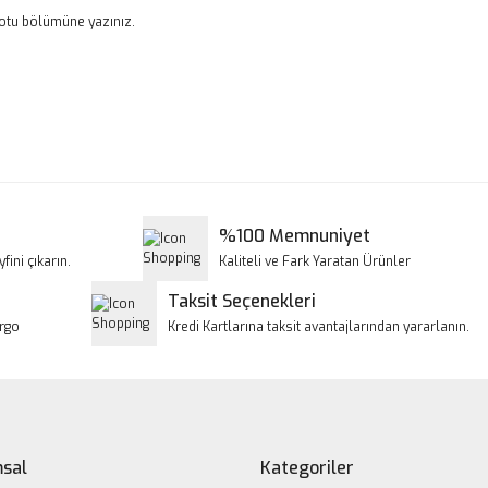
notu bölümüne yazınız.
a ve diğer konularda yetersiz gördüğünüz noktaları öneri formunu kullanar
Bu ürüne ilk yorumu siz yapın!
iyor.
Yorum Yaz
%100 Memnuniyet
fini çıkarın.
Kaliteli ve Fark Yaratan Ürünler
Taksit Seçenekleri
argo
Kredi Kartlarına taksit avantajlarından yararlanın.
Gönder
sal
Kategoriler