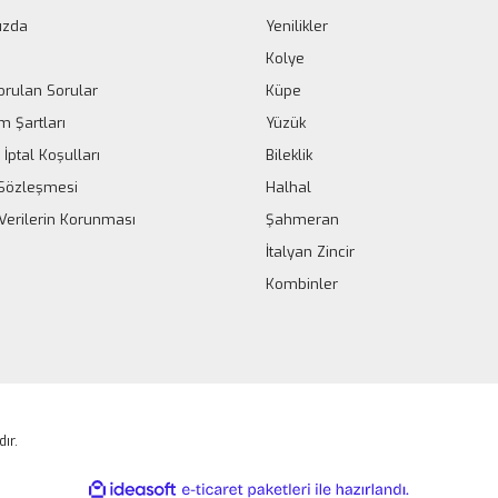
ızda
Yenilikler
Kolye
orulan Sorular
Küpe
m Şartları
Yüzük
 İptal Koşulları
Bileklik
k Sözleşmesi
Halhal
 Verilerin Korunması
Şahmeran
İtalyan Zincir
Kombinler
dır.
ile
ideasoft
e-