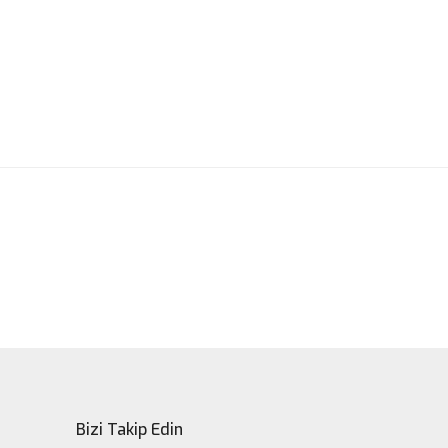
ak tarafımıza iletebilirsiniz.
Bizi Takip Edin