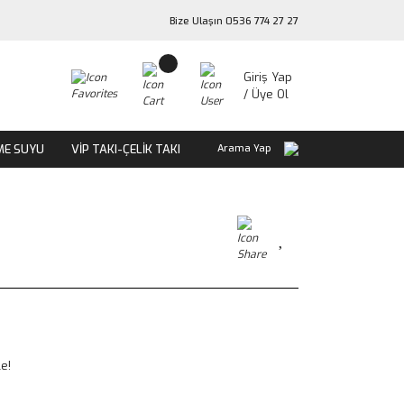
Bize Ulaşın 0536 774 27 27
Giriş Yap
/ Üye Ol
ME SUYU
VİP TAKI-ÇELİK TAKI
Arama Yap
e!