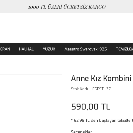
1000 TL ÜZERİ ÜCRETSİZ KARGO
MERAN
HALHAL
YÜZÜK
Maestro Swarovski 925
TEMİZLE
Anne Kız Kombini
Stok Kodu
FGPSTUZ7
590,00 TL
* 62,98 TL den başlayan taksitlerl
Seçenekler