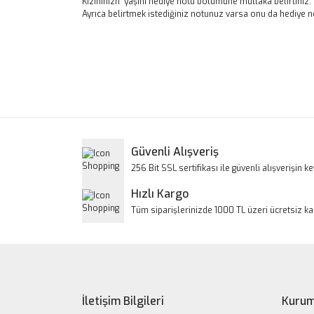
Kızınınızn yaşını hediye notu bölümüne mutlaka belirtiniz.
Ayrıca belirtmek istediğiniz notunuz varsa onu da hediye 
Bu ürünün fiyat bilgisi, resim, ürün açıklamalarınd
Görüş ve önerileriniz için teşekkür ederiz.
Ürün resmi kalitesiz, bozuk veya görüntülenem
Ürün açıklamasında eksik bilgiler bulunuyor.
Ürün bilgilerinde hatalar bulunuyor.
Güvenli Alışveriş
Ürün fiyatı diğer sitelerden daha pahalı.
256 Bit SSL sertifikası ile güvenli alışverişin key
Bu ürüne benzer farklı alternatifler olmalı.
Hızlı Kargo
Tüm siparişlerinizde 1000 TL üzeri ücretsiz k
İletişim Bilgileri
Kurum