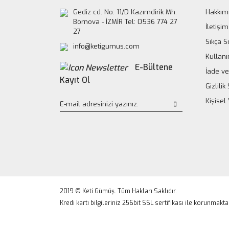
Gediz cd. No: 11/D Kazımdirik Mh.
Hakkım
Bornova - İZMİR Tel: 0536 774 27
İletişim
27
Sıkça S
info@ketigumus.com
Kullanı
E-Bültene
İade ve
Kayıt Ol
Gizlili
Kişisel
2019 © Keti Gümüş. Tüm Hakları Saklıdır.
Kredi kartı bilgileriniz 256bit SSL sertifikası ile korunmakta