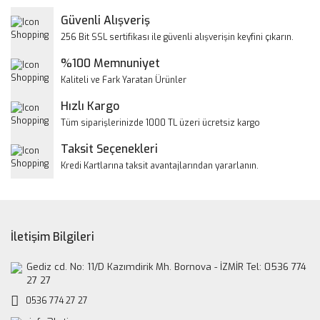
Yorum Yaz
Güvenli Alışveriş
Ürün resmi kalitesiz, bozuk veya görüntülenemiyor.
256 Bit SSL sertifikası ile güvenli alışverişin keyfini çıkarın.
Ürün açıklamasında eksik bilgiler bulunuyor.
%100 Memnuniyet
Ürün bilgilerinde hatalar bulunuyor.
Kaliteli ve Fark Yaratan Ürünler
Ürün fiyatı diğer sitelerden daha pahalı.
Hızlı Kargo
Bu ürüne benzer farklı alternatifler olmalı.
Tüm siparişlerinizde 1000 TL üzeri ücretsiz kargo
Taksit Seçenekleri
Kredi Kartlarına taksit avantajlarından yararlanın.
Gönder
İletişim Bilgileri
Gediz cd. No: 11/D Kazımdirik Mh. Bornova - İZMİR Tel: 0536 774
27 27
0536 774 27 27