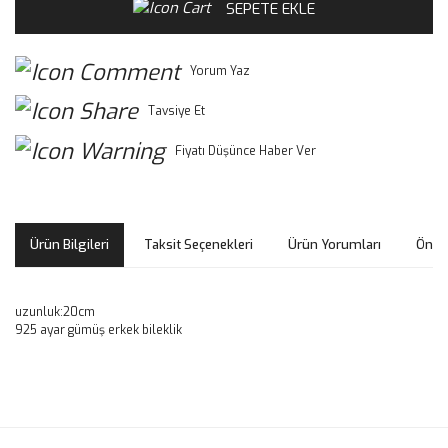
SEPETE EKLE
Yorum Yaz
Tavsiye Et
Fiyatı Düşünce Haber Ver
Ürün Bilgileri
Taksit Seçenekleri
Ürün Yorumları
Öneri
uzunluk:20cm
925 ayar gümüş erkek bileklik
Bu ürünün fiyat bilgisi, resim, ürün açıklamalarında ve diğer
konularda yetersiz gördüğünüz noktaları öneri formunu
Bu ürüne ilk yorumu siz yapın!
kullanarak tarafımıza iletebilirsiniz.
Görüş ve önerileriniz için teşekkür ederiz.