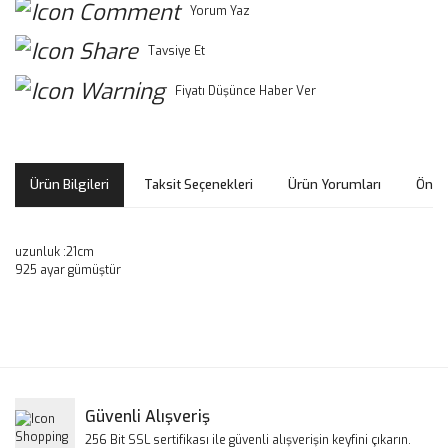
Yorum Yaz
Tavsiye Et
Fiyatı Düşünce Haber Ver
Ürün Bilgileri
Taksit Seçenekleri
Ürün Yorumları
Öneri
uzunluk :21cm
925 ayar gümüştür
Bu ürünün fiyat bilgisi, resim, ürün açıklamalarında ve diğer
konularda yetersiz gördüğünüz noktaları öneri formunu
Bu ürüne ilk yorumu siz yapın!
kullanarak tarafımıza iletebilirsiniz.
Görüş ve önerileriniz için teşekkür ederiz.
Yorum Yaz
Güvenli Alışveriş
Ürün resmi kalitesiz, bozuk veya görüntülenemiyor.
256 Bit SSL sertifikası ile güvenli alışverişin keyfini çıkarın.