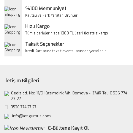
Ürün açıklamasında eksik bilgiler bulunuyor.
%100 Memnuniyet
Ürün bilgilerinde hatalar bulunuyor.
Kaliteli ve Fark Yaratan Ürünler
Ürün fiyatı diğer sitelerden daha pahalı.
Hızlı Kargo
Bu ürüne benzer farklı alternatifler olmalı.
Tüm siparişlerinizde 1000 TL üzeri ücretsiz kargo
Taksit Seçenekleri
Kredi Kartlarına taksit avantajlarından yararlanın.
Gönder
İletişim Bilgileri
Gediz cd. No: 11/D Kazımdirik Mh. Bornova - İZMİR Tel: 0536 774
27 27
0536 774 27 27
info@ketigumus.com
E-Bültene Kayıt Ol