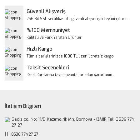
Yorum Yaz
Güvenli Alışveriş
Ürün resmi kalitesiz, bozuk veya görüntülenemiyor.
256 Bit SSL sertifikası ile güvenli alışverişin keyfini çıkarın.
Ürün açıklamasında eksik bilgiler bulunuyor.
%100 Memnuniyet
Ürün bilgilerinde hatalar bulunuyor.
Kaliteli ve Fark Yaratan Ürünler
Ürün fiyatı diğer sitelerden daha pahalı.
Hızlı Kargo
Bu ürüne benzer farklı alternatifler olmalı.
Tüm siparişlerinizde 1000 TL üzeri ücretsiz kargo
Taksit Seçenekleri
Kredi Kartlarına taksit avantajlarından yararlanın.
Gönder
İletişim Bilgileri
Gediz cd. No: 11/D Kazımdirik Mh. Bornova - İZMİR Tel: 0536 774
27 27
0536 774 27 27